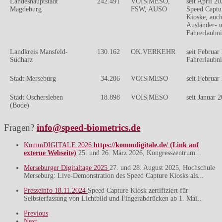
Landeshauptstadt
242.491
VOIS|MESO,
seit April 20
Magdeburg
FSW, AUSO
Speed Captu
Kioske, auc
Ausländer- 
Fahrerlaubn
Landkreis Mansfeld-
130.162
OK.VERKEHR
seit Februar
Südharz
Fahrerlaubn
Stadt Merseburg
34.206
VOIS|MESO
seit Februar
Stadt Oschersleben
18.898
VOIS|MESO
seit Januar 
(Bode)
Fragen?
info@speed-biometrics.de
KommDIGITALE 2026
https://kommdigitale.de/ (Link auf
externe Webseite)
25. und 26. März 2026, Kongresszentrum...
Merseburger Digitaltage 2025
27. und 28. August 2025, Hochschule
Merseburg: Live-Demonstration des Speed Capture Kiosks als...
Presseinfo 18.11.2024
Speed Capture Kiosk zertifiziert für
Selbsterfassung von Lichtbild und Fingerabdrücken ab 1. Mai...
Previous
Next