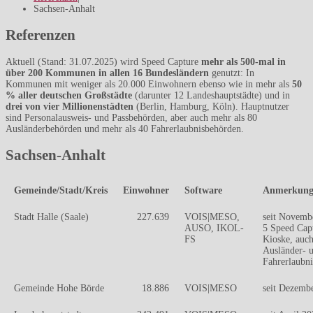
Sachsen-Anhalt
Referenzen
Aktuell (Stand: 31.07.2025) wird Speed Capture
mehr als 500-mal in
über 200 Kommunen in allen 16 Bundesländern
genutzt: In
Kommunen mit weniger als 20.000 Einwohnern ebenso wie in mehr als
50
% aller deutschen Großstädte
(darunter 12 Landeshauptstädte) und in
drei von vier Millionenstädten
(Berlin, Hamburg, Köln). Hauptnutzer
sind Personalausweis- und Passbehörden, aber auch mehr als 80
Ausländerbehörden und mehr als 40 Fahrerlaubnisbehörden.
Sachsen-Anhalt
Gemeinde/Stadt/Kreis
Einwohner
Software
Anmerkung
Stadt Halle (Saale)
227.639
VOIS|MESO,
seit Novemb
AUSO, IKOL-
5 Speed Cap
FS
Kioske, auc
Ausländer- 
Fahrerlaubn
Gemeinde Hohe Börde
18.886
VOIS|MESO
seit Dezemb