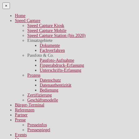
×
Home
Speed Capture
Speed Capture Kiosk
Speed Capture Mobile
Speed Capture Station (bis 2020)
Einsatzgebiete
Dokumente
Fachverfahren
Passfoto & Co.
Passfoto-Aufnahme
Fingerabdruck-Erfassung
Unterschrifts-Erfassung
Prozess
Datenschutz
Datenauthentizität
Bedienung
Zertifizierung
Geschäftsmodelle
Bürger-Terminal
Referenzen
Partner
Presse
Presseinfos
Pressespiegel
Events