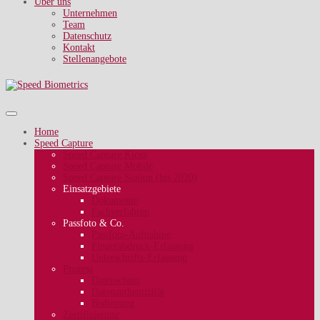
Über uns
Unternehmen
Team
Datenschutz
Kontakt
Stellenangebote
Home
Speed Capture
Speed Capture Kiosk
Speed Capture Mobile
Speed Capture Station (bis 2020)
Einsatzgebiete
Dokumente
Fachverfahren
Passfoto & Co.
Passfoto-Aufnahme
Fingerabdruck-Erfassung
Unterschrifts-Erfassung
Prozess
Datenschutz
Datenauthentizität
Bedienung
Zertifizierung