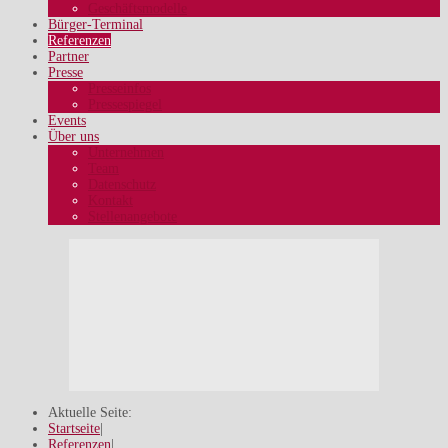
Geschäftsmodelle
Bürger-Terminal
Referenzen
Partner
Presse
Presseinfos
Pressespiegel
Events
Über uns
Unternehmen
Team
Datenschutz
Kontakt
Stellenangebote
Aktuelle Seite:
Startseite
|
Referenzen
|