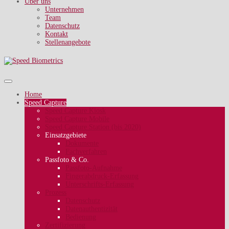
Über uns
Unternehmen
Team
Datenschutz
Kontakt
Stellenangebote
Home
Speed Capture
Speed Capture Kiosk
Speed Capture Mobile
Speed Capture Station (bis 2020)
Einsatzgebiete
Dokumente
Fachverfahren
Passfoto & Co.
Passfoto-Aufnahme
Fingerabdruck-Erfassung
Unterschrifts-Erfassung
Prozess
Datenschutz
Datenauthentizität
Bedienung
Zertifizierung