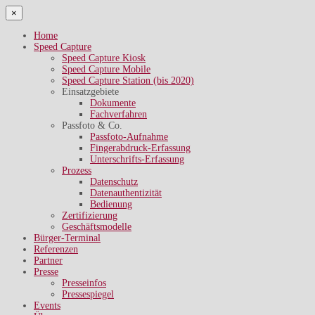
×
Home
Speed Capture
Speed Capture Kiosk
Speed Capture Mobile
Speed Capture Station (bis 2020)
Einsatzgebiete
Dokumente
Fachverfahren
Passfoto & Co.
Passfoto-Aufnahme
Fingerabdruck-Erfassung
Unterschrifts-Erfassung
Prozess
Datenschutz
Datenauthentizität
Bedienung
Zertifizierung
Geschäftsmodelle
Bürger-Terminal
Referenzen
Partner
Presse
Presseinfos
Pressespiegel
Events