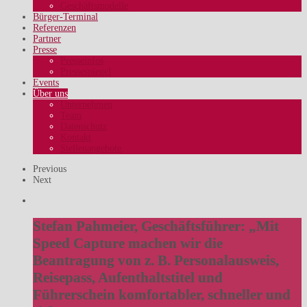
Geschäftsmodelle
Bürger-Terminal
Referenzen
Partner
Presse
Presseinfos
Pressespiegel
Events
Über uns
Unternehmen
Team
Datenschutz
Kontakt
Stellenangebote
Previous
Next
Stefan Pahmeier, Geschäftsführer:
„Mit
Speed Capture machen wir die
Beantragung von z. B. Personalausweis,
Reisepass, Aufenthaltstitel und
Führerschein komfortabler, schneller und