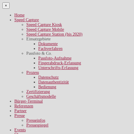
×
Home
Speed Capture
Speed Capture Kiosk
Speed Capture Mobile
Speed Capture Station (bis 2020)
Einsatzgebiete
Dokumente
Fachverfahren
Passfoto & Co.
Passfoto-Aufnahme
Fingerabdruck-Erfassung
Unterschrifts-Erfassung
Prozess
Datenschutz
Datenauthentizität
Bedienung
Zertifizierung
Geschäftsmodelle
Bürger-Terminal
Referenzen
Partner
Presse
Presseinfos
Pressespiegel
Events