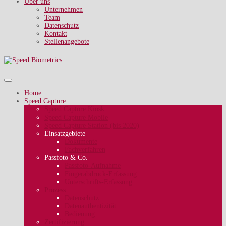
Über uns
Unternehmen
Team
Datenschutz
Kontakt
Stellenangebote
Home
Speed Capture
Speed Capture Kiosk
Speed Capture Mobile
Speed Capture Station (bis 2020)
Einsatzgebiete
Dokumente
Fachverfahren
Passfoto & Co.
Passfoto-Aufnahme
Fingerabdruck-Erfassung
Unterschrifts-Erfassung
Prozess
Datenschutz
Datenauthentizität
Bedienung
Zertifizierung