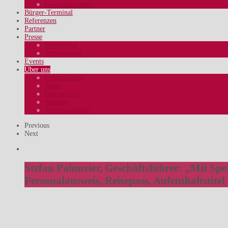
Geschäftsmodelle
Bürger-Terminal
Referenzen
Partner
Presse
Presseinfos
Pressespiegel
Events
Über uns
Unternehmen
Team
Datenschutz
Kontakt
Stellenangebote
Previous
Next
Stefan Pahmeier, Geschäftsführer:
„Mit Spe
Personalausweis, Reisepass, Aufenthaltstitel