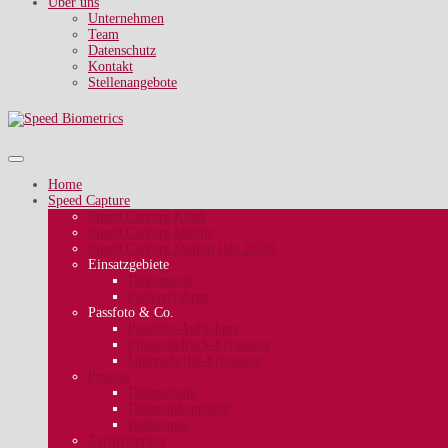
Über uns
Unternehmen
Team
Datenschutz
Kontakt
Stellenangebote
Home
Speed Capture
Speed Capture Kiosk
Speed Capture Mobile
Speed Capture Station (bis 2020)
Einsatzgebiete
Dokumente
Fachverfahren
Passfoto & Co.
Passfoto-Aufnahme
Fingerabdruck-Erfassung
Unterschrifts-Erfassung
Prozess
Datenschutz
Datenauthentizität
Bedienung
Zertifizierung