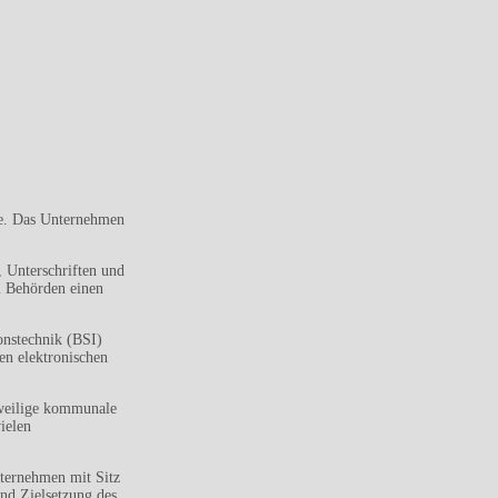
te. Das Unternehmen
, Unterschriften und
ei Behörden einen
onstechnik (BSI)
en elektronischen
eweilige kommunale
ielen
nternehmen mit Sitz
nd Zielsetzung des