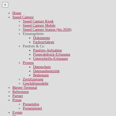
×
Home
Speed Capture
Speed Capture Kiosk
Speed Capture Mobile
Speed Capture Station (bis 2020)
Einsatzgebiete
Dokumente
Fachverfahren
Passfoto & Co.
Passfoto-Aufnahme
Fingerabdruck-Erfassung
Unterschrifts-Erfassung
Prozess
Datenschutz
Datenauthentizität
Bedienung
Zertifizierung
Geschäftsmodelle
Bürger-Terminal
Referenzen
Partner
Presse
Presseinfos
Pressespiegel
Events