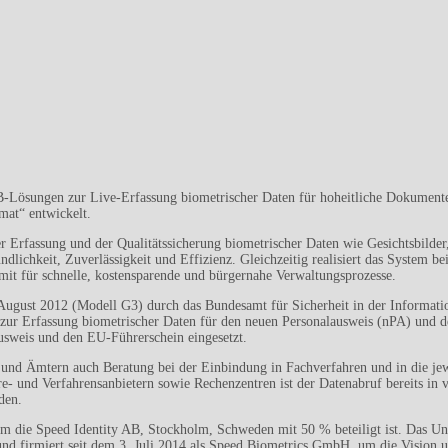
B-Lösungen zur Live-Erfassung biometrischer Daten für hoheitliche Dokumen
mat“ entwickelt.
r Erfassung und der Qualitätssicherung biometrischer Daten wie Gesichtsbilder
lichkeit, Zuverlässigkeit und Effizienz. Gleichzeitig realisiert das System b
mit für schnelle, kostensparende und bürgernahe Verwaltungsprozesse.
ugust 2012 (Modell G3) durch das Bundesamt für Sicherheit in der Informati
 zur Erfassung biometrischer Daten für den neuen Personalausweis (nPA) und d
ausweis und den EU-Führerschein eingesetzt.
 und Ämtern auch Beratung bei der Einbindung in Fachverfahren und in die j
- und Verfahrensanbietern sowie Rechenzentren ist der Datenabruf bereits in v
den.
em die Speed Identity AB, Stockholm, Schweden mit 50 % beteiligt ist. Das U
 firmiert seit dem 3. Juli 2014 als Speed Biometrics GmbH, um die Vision u