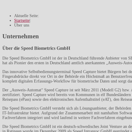
Aktuelle Seite:
Startseite
|
Über uns
Unternehmen
Über die Speed Biometrics GmbH
Die Speed Biometrics GmbH ist der in Deutschland führende Anbieter von S
hat als Pionier den ersten in Deutschland amtlich anerkannten „Ausweis-Auto
Das innovative Selbstbedienungsterminal Speed Capture bietet Bürgern bei de
Fingerabdrücke direkt vor Ort in der Behörde ein Höchstmaß an Benutzerfreund
komplett digitalen Erfassungs-Workflow für biometrische Daten und sorgt da
Der „Ausweis-Automat“ Speed Capture ist seit März 2011 (Modell G2) bzw. A
zertifiziert. Speed Capture wird bereits von Kommunen in elf Bundesländern
Reisepass (ePass) sowie den elektronischen Aufenthaltstitel (eAT), den Reise
Die Speed Biometrics GmbH versteht sich als Lösungsanbieter, der Behörden
IT-Infrastruktur bietet. Aufgrund der Zusammenarbeit mit namhaften Software
Fachverfahren integriert und wird laufend in weitere Fachverfahren eingebun
Die Speed Biometrics GmbH ist ein deutsch-schwedisches Joint Venture an d
in Ratingen wurde im Dezember 2009 als Speed Intraproc GmbH gegründet und