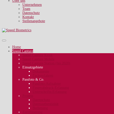
Über uns
Unternehmen
Team
Datenschutz
Kontakt
Stellenangebote
Home
Speed Capture
Speed Capture Kiosk
Speed Capture Mobile
Speed Capture Station (bis 2020)
Einsatzgebiete
Dokumente
Fachverfahren
Passfoto & Co.
Passfoto-Aufnahme
Fingerabdruck-Erfassung
Unterschrifts-Erfassung
Prozess
Datenschutz
Datenauthentizität
Bedienung
Zertifizierung