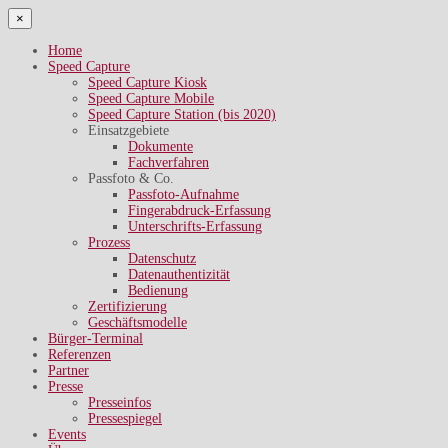
×
Home
Speed Capture
Speed Capture Kiosk
Speed Capture Mobile
Speed Capture Station (bis 2020)
Einsatzgebiete
Dokumente
Fachverfahren
Passfoto & Co.
Passfoto-Aufnahme
Fingerabdruck-Erfassung
Unterschrifts-Erfassung
Prozess
Datenschutz
Datenauthentizität
Bedienung
Zertifizierung
Geschäftsmodelle
Bürger-Terminal
Referenzen
Partner
Presse
Presseinfos
Pressespiegel
Events