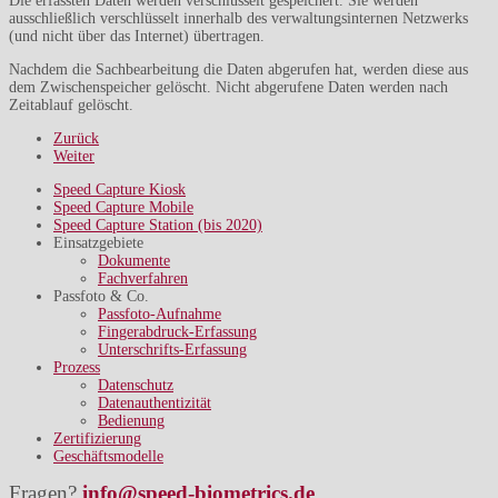
Die erfassten Daten werden verschlüsselt gespeichert. Sie werden
ausschließlich verschlüsselt innerhalb des verwaltungsinternen Netzwerks
(und nicht über das Internet) übertragen.
Nachdem die Sachbearbeitung die Daten abgerufen hat, werden diese aus
dem Zwischenspeicher gelöscht. Nicht abgerufene Daten werden nach
Zeitablauf gelöscht.
Zurück
Weiter
Speed Capture Kiosk
Speed Capture Mobile
Speed Capture Station (bis 2020)
Einsatzgebiete
Dokumente
Fachverfahren
Passfoto & Co.
Passfoto-Aufnahme
Fingerabdruck-Erfassung
Unterschrifts-Erfassung
Prozess
Datenschutz
Datenauthentizität
Bedienung
Zertifizierung
Geschäftsmodelle
Fragen?
info@speed-biometrics.de