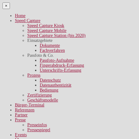
×
Home
Speed Capture
Speed Capture Kiosk
Speed Capture Mobile
Speed Capture Station (bis 2020)
Einsatzgebiete
Dokumente
Fachverfahren
Passfoto & Co.
Passfoto-Aufnahme
Fingerabdruck-Erfassung
Unterschrifts-Erfassung
Prozess
Datenschutz
Datenauthentizität
Bedienung
Zertifizierung
Geschäftsmodelle
Bürger-Terminal
Referenzen
Partner
Presse
Presseinfos
Pressespiegel
Events