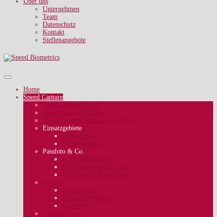
Über uns
Unternehmen
Team
Datenschutz
Kontakt
Stellenangebote
Home
Speed Capture
Speed Capture Kiosk
Speed Capture Mobile
Speed Capture Station (bis 2020)
Einsatzgebiete
Dokumente
Fachverfahren
Passfoto & Co.
Passfoto-Aufnahme
Fingerabdruck-Erfassung
Unterschrifts-Erfassung
Prozess
Datenschutz
Datenauthentizität
Bedienung
Zertifizierung