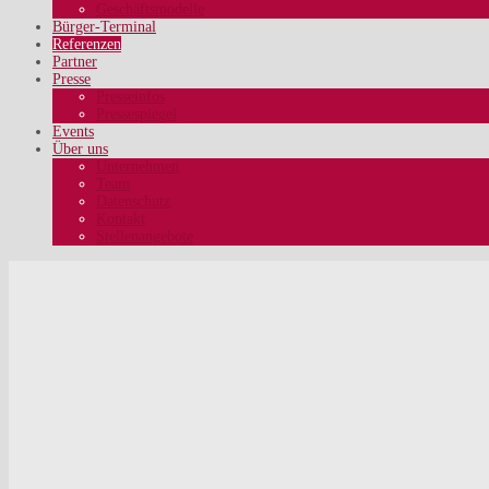
Geschäftsmodelle
Bürger-Terminal
Referenzen
Partner
Presse
Presseinfos
Pressespiegel
Events
Über uns
Unternehmen
Team
Datenschutz
Kontakt
Stellenangebote