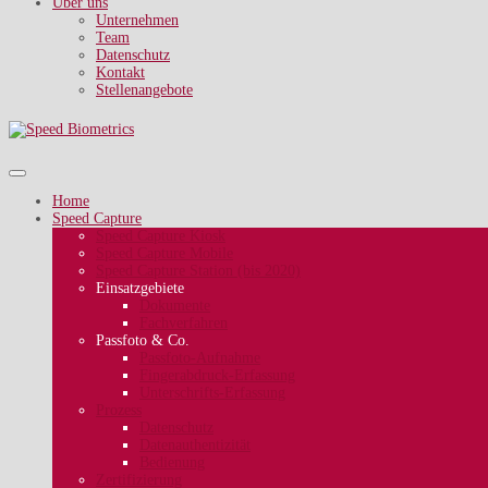
Über uns
Unternehmen
Team
Datenschutz
Kontakt
Stellenangebote
Home
Speed Capture
Speed Capture Kiosk
Speed Capture Mobile
Speed Capture Station (bis 2020)
Einsatzgebiete
Dokumente
Fachverfahren
Passfoto & Co.
Passfoto-Aufnahme
Fingerabdruck-Erfassung
Unterschrifts-Erfassung
Prozess
Datenschutz
Datenauthentizität
Bedienung
Zertifizierung