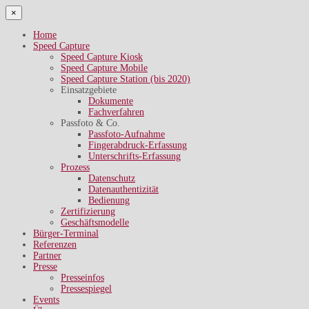
×
Home
Speed Capture
Speed Capture Kiosk
Speed Capture Mobile
Speed Capture Station (bis 2020)
Einsatzgebiete
Dokumente
Fachverfahren
Passfoto & Co.
Passfoto-Aufnahme
Fingerabdruck-Erfassung
Unterschrifts-Erfassung
Prozess
Datenschutz
Datenauthentizität
Bedienung
Zertifizierung
Geschäftsmodelle
Bürger-Terminal
Referenzen
Partner
Presse
Presseinfos
Pressespiegel
Events