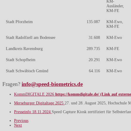
KM-
Ausländer,
KM-FE
Stadt Pforzheim
135.087
KM-Ewo,
KM-FE
Stadt Radolfzell am Bodensee
31.608
KM-Ewo
Landkreis Ravensburg
289.735
KM-FE
Stadt Schopfheim
20.291
KM-Ewo
Stadt Schwäbisch Gmünd
64.116
KM-Ewo
Fragen?
info@speed-biometrics.de
KommDIGITALE 2026
https://kommdigitale.de/ (Link auf extern
Merseburger Digitaltage 2025
27. und 28. August 2025, Hochschule M
Presseinfo 18.11.2024
Speed Capture Kiosk zertifiziert für Selbsterfa
Previous
Next